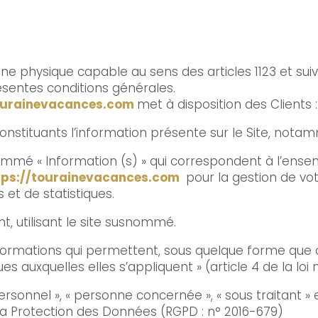
e physique capable au sens des articles 1123 et suiv
résentes conditions générales.
tourainevacances.com
met à disposition des Clients :
stituants l’information présente sur le Site, notam
mmé « Information (s) » qui correspondent à l’ens
tps://tourainevacances.com
pour la gestion de vot
s et de statistiques.
, utilisant le site susnommé.
formations qui permettent, sous quelque forme que c
s auxquelles elles s’appliquent » (article 4 de la loi n
sonnel », « personne concernée », « sous traitant » e
la Protection des Données (RGPD : n° 2016-679)