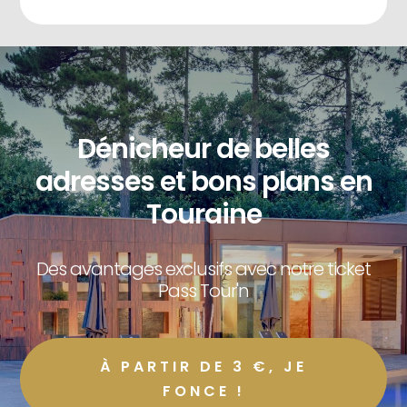
Dénicheur de belles
adresses et bons plans en
Touraine
Des avantages exclusifs avec notre ticket
Pass Tour'n
À PARTIR DE 3 €, JE
FONCE !