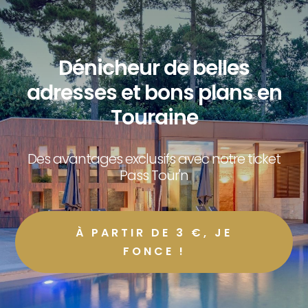
Dénicheur de belles
adresses et bons plans en
Touraine
Des avantages exclusifs avec notre ticket
Pass Tour'n
À PARTIR DE 3 €, JE
FONCE !